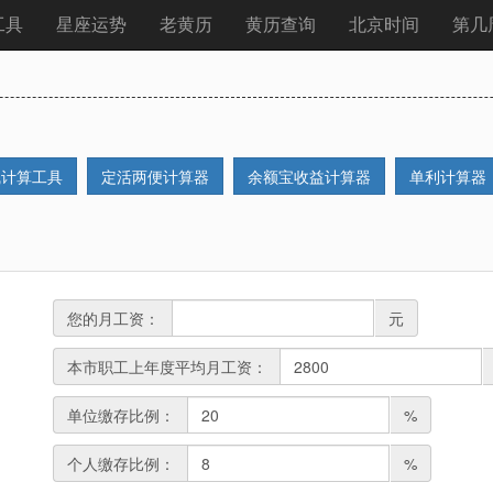
工具
星座运势
老黄历
黄历查询
北京时间
第几
线计算工具
定活两便计算器
余额宝收益计算器
单利计算器
您的月工资：
元
本市职工上年度平均月工资：
单位缴存比例：
%
个人缴存比例：
%