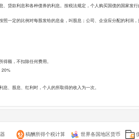
息、贷款利息和各种债券的利息。按税法规定，个人购买国债的国家发行
按照一定的比例对每股发给的息金，叫股息；公司、企业应分配的利润，
所得额，不扣除任何费用。
 20%
利息、股息、红利时，个人的所取得的收入为一次。
器
稿酬所得个税计算
世界各国地区货币