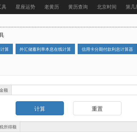
工具
星座运势
老黄历
黄历查询
北京时间
第几
具
线计算
外汇储蓄利率本息在线计算
信用卡分期付款利息计算器
金额
计算
重置
税所得额