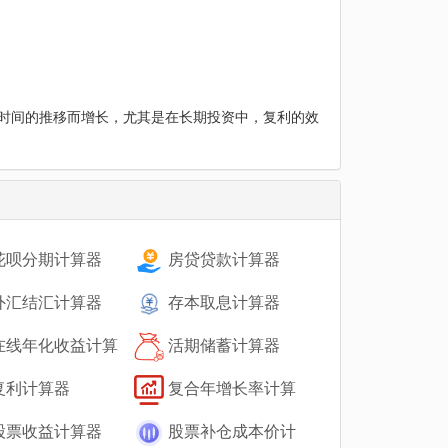
时间的推移而增长，‌尤其是在长期投资中，‌复利的效
花呗分期计算器
房贷贷款计算器
外汇结汇计算器
存本取息计算器
在线年化收益计算
活期储蓄计算器
复利计算器
复合年增长率计算
器
股票收益计算器
股票补仓成本价计