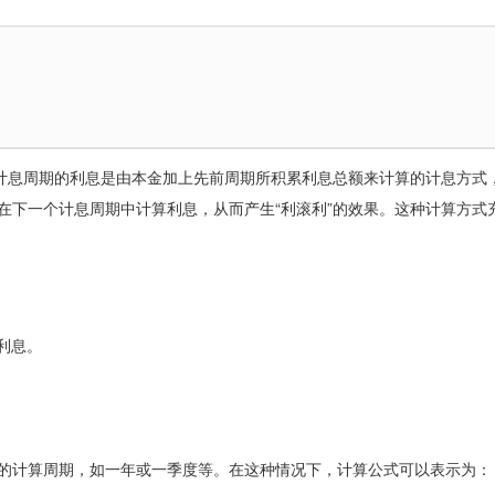
利息时，某一计息周期的利息是由本金加上先前周期所积累利息总额来计算的计息方式
在下一个计息周期中计算利息，‌从而产生“利滚利”的效果。‌这种计算方
利息。‌
的计算周期，‌如一年或一季度等。‌在这种情况下，‌计算公式可以表示为：‌