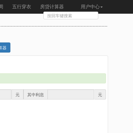
周
五行穿衣
房贷计算器
用户中心
算器
元
其中利息
元