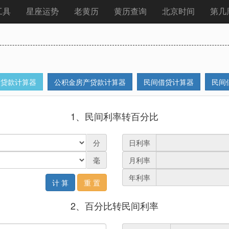
工具
星座运势
老黄历
黄历查询
北京时间
第几
人贷款计算器
公积金房产贷款计算器
民间借贷计算器
民间
1、民间利率转百分比
分
日利率
毫
月利率
年利率
计 算
重 置
2、百分比转民间利率