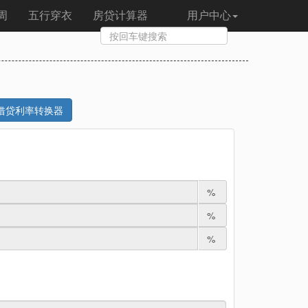
周
五行穿衣
房贷计算器
用户中心
借贷利率转换器
%
%
%