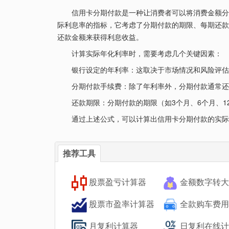
信用卡分期付款是一种让消费者可以将消费金额分
际利息率的指标，‌它考虑了分期付款的期限、‌每期还
还款金额来获得利息收益。‌
计算实际年化利率时，‌需要考虑几个关键因素：‌
银行设定的年利率：‌这取决于市场情况和风险评估等
分期付款手续费：‌除了年利率外，‌分期付款通常
还款期限：‌分期付款的期限（‌如3个月、‌6个月、‌
通过上述公式，‌可以计算出信用卡分期付款的实际
推荐工具
股票盈亏计算器
金额数字转大
字
股票市盈率计算器
全款购车费用
器
月复利计算器
日复利在线计