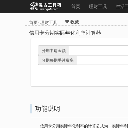
首页
理财工具
生活
收藏
首页
-
理财工具
信用卡分期实际年化利率计算器
分期申请金额
分期每期手续费率
功能说明
信用卡分期实际年化利率的计算公式为：‌实际年利率 = (每