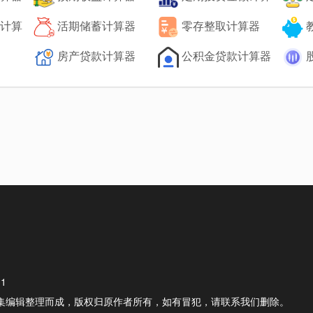
器
器
计算
活期储蓄计算器
零存整取计算器
房产贷款计算器
公积金贷款计算器
算器
-1
集编辑整理而成，版权归原作者所有，如有冒犯，请联系我们删除。